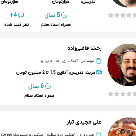
تدریس:
هزارتومان
هزارتومان
5 سال
4+
همراه استاد سلام
نظر ثبت شده
رخشا قاضی‌زاده
موسیقی
,
آهنگسازی
,
piano پیانو
هزینه تدریس:
آنلاین
1.5 تا 2 میلیون تومان
6 سال
همراه استاد سلام
علی مجیدی تبار
صدابرداری
,
آهنگسازی و تنظیم
,
میکس و مسترینگ mix & mastering