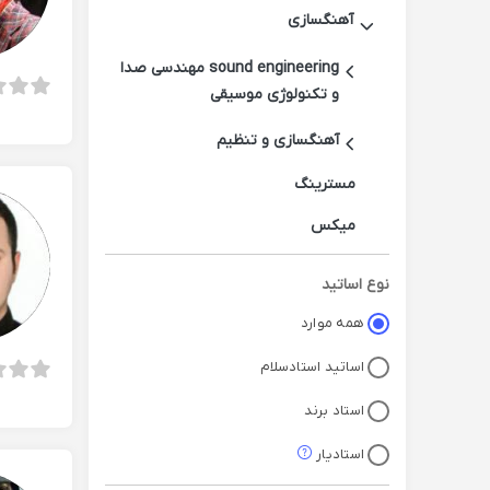
آهنگسازی
sound engineering مهندسی صدا
و تکنولوژی موسیقی
آهنگسازی و تنظیم
مسترینگ
میکس
تنظیم آهنگ
نوع اساتید
میکس و مسترینگ mix &
همه موارد
mastering
اساتید استادسلام
کیوبیس
استاد برند
نرم افزار آهنگسازی qbase
استادیار
آهنگسازی با newEndo