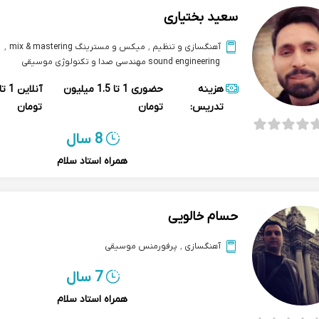
سعید بختیاری
آهنگسازی و تنظیم
,
میکس و مسترینگ mix & mastering
,
sound engineering مهندسی صدا و تکنولوژی موسیقی
هزینه
حضوری
1 تا 1.5 میلیون
آنلاین
تدریس:
تومان
تومان
8 سال
همراه استاد سلام
حسام خالویی
آهنگسازی
,
پرفورمنس موسیقی
7 سال
همراه استاد سلام