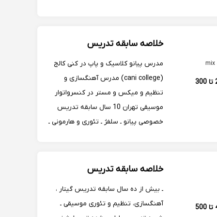
سنی، آموزش مبانی تئوری موسیقی شامل
مبانی گام شناسی، آکورد شناسی و سلفژ و
دروس آهنگسازی آماده سازی هنرجویان
خلاصه سابقه تدریس
جهت کنکور هنر
مدرس پیانو کلاسیک و پاپ در کنی کالج
(cani college) مدرس آهنگسازی و
250 تا 300
تنظیم و میکس و مستر در کنسرواتوار
موسیقی تهران 10 سال سابقه تدریس
خصوصی پیانو ـ سلفژ ـ تئوری و هارمونی ـ
تنظیم و آهنگ سازی و میکس و مستر با
بیش از 300 هنرجو
خلاصه سابقه تدریس
ـ بیش از ده سال سابقه تدریس گیتار ،
آهنگسازی، تنظیم و تئوری موسیقی ـ
400 تا 500