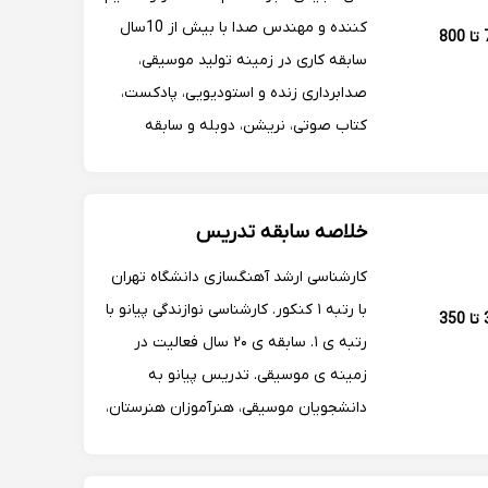
کننده و مهندس صدا با بیش از 10سال
700 تا 800
سابقه کاری در زمینه تولید موسیقی،
صدابرداری زنده و استودیویی، پادکست،
کتاب صوتی، نریشن، دوبله و سابقه
تدریس در اموزشگاه های موسیقی و
مسلط به نرم افزارهای کیوبیس،
استودیووان، اف ال استودیو
خلاصه سابقه تدریس
کارشناسی ارشد آهنگسازی دانشگاه تهران
با رتبه ۱ کنکور. کارشناسی نوازندگی‌ پیانو با
300 تا 350
رتبه ی ۱. سابقه ی ۲۰ سال فعالیت در
زمینه ی موسیقی. تدریس پیانو به
دانشجویان موسیقی، هنرآموزان هنرستان،
به صورت خصوصی و در آموزشگاه های
معتبر تهران. سابقه ی آهنگسازی فیلم