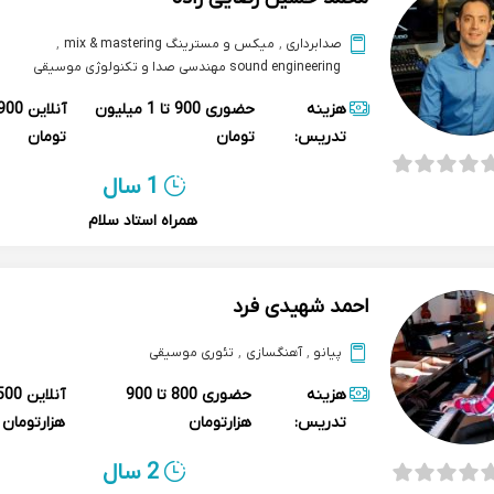
صدابرداری
,
میکس و مسترینگ mix & mastering
,
sound engineering مهندسی صدا و تکنولوژی موسیقی
هزینه
حضوری
900 تا 1 میلیون
آنلاین
تدریس:
تومان
تومان
1 سال
همراه استاد سلام
احمد شهیدی فرد
پیانو
,
آهنگسازی
,
تئوری موسیقی
هزینه
حضوری
800 تا 900
آنلاین
تدریس:
هزارتومان
هزارتومان
2 سال