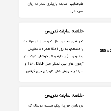
طباطبایی _سابقه بازیگری تئاتر به زبان
اسپانیایی.
خلاصه سابقه تدریس
تجربه ی چندین سال تدریس زبان فرانسه
با متدهای به روز (مثلا همراه با نمایش
300 تا 350
ویدیو و ... ) را دارم و اگر خواهان شرکت در
آزمون های بین المللی مثل TEF , DELF و
... را دارید روش های کاربردی برای گرفتن
نمره ی بالا را به شما می دهم . همچنین
توانایی تدریس زبان انگلیسی را هم دارم .
خلاصه سابقه تدریس
درود!من حوریه بیکی هستم دوساله که