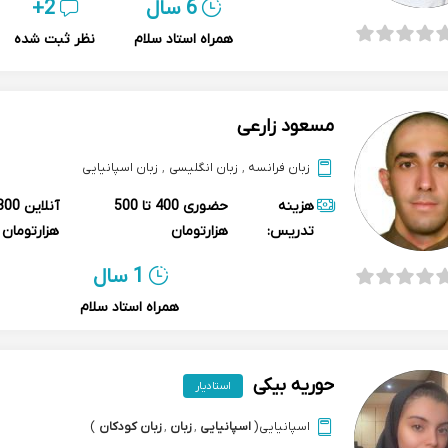
6 سال
2+
همراه استاد سلام
نظر ثبت شده
مسعود زارعی
زبان فرانسه
,
زبان انگلیسی
,
زبان اسپانیایی
هزینه
حضوری
400 تا 500
آنلاین
تدریس:
هزارتومان
هزارتومان
1 سال
همراه استاد سلام
حوریه بیکی
استادیار
اسپانیایی
(
اسپانیایی
,
زبان
,
زبان کودکان
)