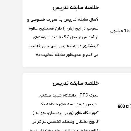
خلاصه سابقه تدریس
9سال سابقه تدریس به صورت خصوصی و
عمومی در این زبان را دارم همچنین علاوه
1 تا 1.5 میلیون
بر آموزش از سال 97 به عنوان راهنمای
گردشگری در زمینه زبان اسپانیایی فعالیت
می کنم و همینطور سابقه فعالیت به
عنوان مترجم استانداری استان اصفهان در
دیدارهای دیپلماتیک و مترجمی دادگستری
اصفهان در برخی پرونده‌های قضایی را دارم
خلاصه سابقه تدریس
.
مدرک TTC ازدانشگاه شهید بهشتی.
تدریس درموسسه های منطقه یک
700 تا 800
آموزشگاه های (وزیر، پردیسان، .جوانه )
کانون نخبگان ولنجک، تخصص در گرامر.
کلاس های بحث آزاد..مهارت شنیدار، دوره