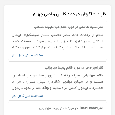
نظرات شاگردان در مورد کلاس ریاضی چهارم
نظر نسیم هاشمی در مورد خانم مینا علیرضا خضابی
سلام از زحمات خانم دکتر خضابی بسیار سپاسگزارم. ایشان
استادی بسیار دقیق، دلسوز و با تجربه و سواد بالا هستند که با
صبر و حوصله زیاد باعث پیشرفت دخترم شدند. من و دخترم
از تجریبات ارزشمند ایشان هم در زمینه آموزش ریاضی و به
مشاهده متن کامل نظر
طور کلی در موضوع یادگیری و چگونگی مواجه با دروس درسی
بسیار استفاده کردیم. با آرزوی موفقیت برای ایشان
نظر امیر فرجی در مورد خانم پریسا مهاجرانی
خانم مهاجرانی، سبک ارائه کلاسشون واقعا خوب و استاندارد
هست و بر مبنای توانایی شاگردان پیش میبرن ، من با
همسرم با ایشون کلاس بر داشتیم و واقعا هم از نحوه کارشون
راضی هستیم چون برای ما خیلی مهم بود که بتونیم برای
مشاهده متن کامل نظر
مدیریت وقتمون هر دو در یک زمان برنامه ی یوگای خودمون
رو پیش ببریم و ایشون در این زمینه خیلی خوب جلسات یوگا
نظر Elnaz Piroozi در مورد خانم پریسا مهاجرانی
رو اداره می کنند .