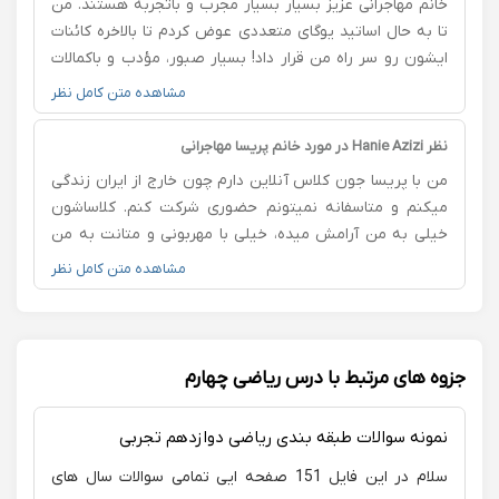
خانم مهاجرانی عزیز بسیار بسیار مجرب و باتجربه هستند. من
تا به حال اساتید یوگای متعددی عوض کردم تا بالاخره کائنات
ایشون رو سر راه من قرار داد! بسیار صبور، مؤدب و باکمالات
که از لحظه لحظه کلاس می‌شه لذت برد. ایشون اشراف کامل
مشاهده متن کامل نظر
بر تمام حرکات پیچیده و ساده‌ی یوگا دارند به همین دلیل با
خیال راحت می‌تونید بدون نگرانی (بدون آسیب به کمر و ..) با
نظر Hanie Azizi در مورد خانم پریسا مهاجرانی
ایشون همراه بشید. امیدوارم که روز به روز بدرخشید مربی
من با پريسا جون كلاس آنلاين دارم چون خارج از ايران زندگى
عزیز و دوست‌داشتنی. سپاس فراوان .
ميكنم و متاسفانه نميتونم حضورى شركت كنم. كلاساشون
خيلى به من آرامش ميده، خيلى با مهربونى و متانت به من
كمك ميكنن كه روى ذهن و بدنم تمركز داشته باشم. هرموقع
مشاهده متن کامل نظر
فشار و اضطراب مياد سراغم با يوگا آروم ميشم. خيلى از اول
حواسشون بود چجورى باهام شروع كنن كه بتونم ادامه بدم.
جزوه های مرتبط با درس ریاضی چهارم
نمونه سوالات طبقه بندی ریاضی دوازدهم تجربی
سلام در این فایل 151 صفحه ایی تمامی سوالات سال های