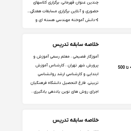
چندین عنوان قهرمانی، برگزاری کلاسهای
حضوری و آنلاین برگزاری مسابقات هفتگی...
⊱دانش آموخته مهندسی هسته ای و
کارشناس ارشد MBA ⊱ برگزارکننده
کلاسهای رفع اشکال و آمادگی امتحانات
خلاصه سابقه تدریس
تیزهوشان .
آموزگار فصیحی ، معلم رسمی آموزش و
پرورش شهر تهران ، کارشناس آموزش
400 تا 500
ابتدایی و کارشناسی ارشد روانشناسی
تربیتی. فارغ التحصیل دانشگاه فرهنگیان
اجرای روش های نوین یاددهی یادگیری ،
تدریس همه ی دروس و شش پایه
ابتدایی . استفاده از برترین نرم افزار های
تدریس جهت یادگیری بهتر
خلاصه سابقه تدریس