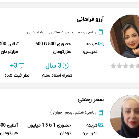
آرزو فراهانی
ریاضی پنجم
,
ریاضی دبستان
,
علوم ابتدایی
هزینه
حضوری
500 تا 600
آنلاین
تدریس:
هزارتومان
هزارتومان
3 سال
3+
همراه استاد سلام
نظر ثبت شده
سحر رحمتی
ریاضی
(
ششم
,
پنجم
,
چهارم
)
هزینه
حضوری
1 تا 1.5 میلیون
آنلاین
تدریس:
تومان
هزارتومان