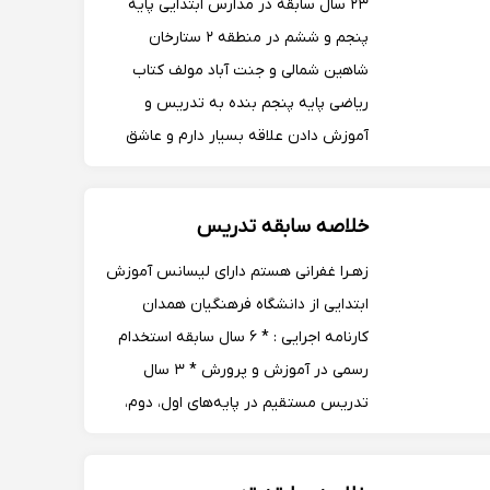
۲۳ سال سابقه در مدارس ابتدایی پایه
پنجم و ششم در منطقه ۲ ستارخان
شاهین شمالی و جنت آباد مولف کتاب
ریاضی پایه پنجم بنده به تدریس و
آموزش دادن علاقه بسیار دارم و عاشق
حرفه ی معلمی می باشم دروسی که بنده
تدریس می کنم به آن ها علاقه ی زیادی
خلاصه سابقه تدریس
دارم و توانایی زیادی در انتقال مطا..
زهـرا غفرانی هستم دارای لیسانس آموزش
ابتدایی از دانشگاه فرهنگیان همدان
کارنامه اجرایی : * ۶ سال سابقه استخدام
رسمی در آموزش و پرورش * ۳ سال
تدریس مستقیم در پایه‌های اول، دوم،
سوم و پنجم در مدارس دولتی * تجربه
ویژه تدریس در کلاس‌های چندپایه * 1