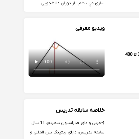
سازي مي باشم . از دوران دانشجويي
مشغول به تدريس درس رياضيات در
مقاطع مختلفي بوده ام و اصولا تدريس را
ویدیو معرفی
جز علايق خودم مي دانم فارق از كسب
درامد مالي . نحوه تدريس اينجانب...
350 تا 400
خلاصه سابقه تدریس
⊱مربی و داور فدراسیون شطرنج، 11 سال
سابقه تدریس، دارای ریتینگ بین المللی و