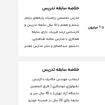
خلاصه سابقه تدریس
مدرس تخصصی ریاضیات پایه‌های پنجم،
ششم و هفتم با ۱۵ سال سابقه تدریس و
900 تا 1 میلیون
کارشناسی ارشد فیزیک. دارای سابقه
همکاری با مدارس علامه طباطبایی،
دانشجو، عبدالصالح و سایر مدارس معتبر.
آموزش مفهومی، تقویت مهارت حل
مسئله و آمادگی دانش‌آموزان برای
موفقیت تحصیلی.
خلاصه سابقه تدریس
اينجانب مهندس مكانيك با گرايش
تكنولوژي جوشكاري ( فارق التحصيل
دانشگاه آزاد تهران) با 45 سال سن و
سابقه بالاي 20 سال در ضمينه خودرو