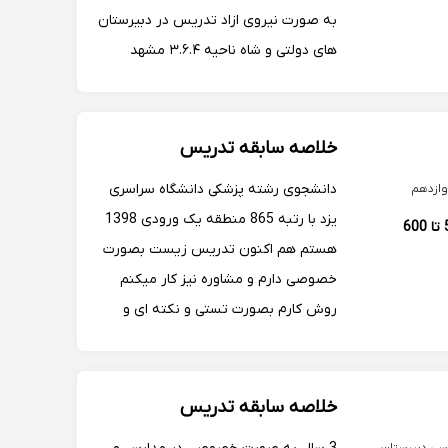
به صورت نیروی ازاد تدریس در دبیرستان
های دولتی و شاه ناحیه ۳.۶.۴ مشهد
تدریس زیست کنکور در دبیرستان مصلی
نژاد عضو انجمن معلمان زیست شناسی
خراسان رضوی
خلاصه سابقه تدریس
دانشجوی رشته پزشکی دانشگاه سراسری
ازدهم
یزد با رتبه 865 منطقه یک ورودی 1398
500 تا 600
هستم هم اکنون تدریس زیست بصورت
خصوصی دارم و مشاوره نیز کار میکنم
روش کارم بصورت تستی و نکته ای و
کنکوری می باشد منابع تدریس : کتاب
درسی و سوالات کنکور 6 سال اخیر تدریس
انلاین به علت اینکه بچه ها دیگر درگیر
خلاصه سابقه تدریس
رفت و امد و ترافیک نی...