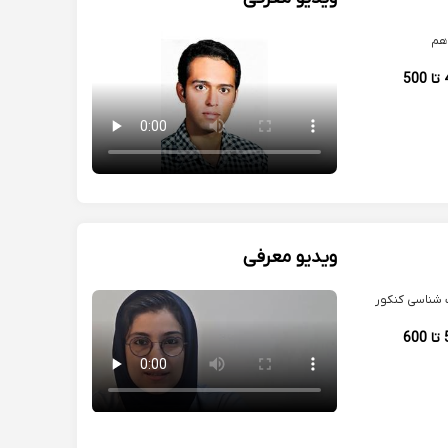
کنکوری.
هم
400 تا 500
ویدیو معرفی
شناسی کنکور
500 تا 600