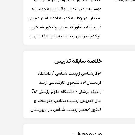
3 سال به صورت خصوصی در مدارس و
ی دبیرستان
موسسات غیرانتفایی و3 سال به موسسه
نمکدان مربوط به کمیته امداد امام خمینی
در زمینه مشاور تحصیلی وکنکور همکاری
میکنم تدریس زیست به زبان انگلیسی از
پایه تا کنکور به زبان انگلیسی
خلاصه سابقه تدریس
✔️کارشناسی زیست شناسی / دانشگاه
کردستان✔️دانشجوی کارشناسی ارشد
ژنتیک پرشکی - دانشگاه علوم پزشکی ✔️7
سال تدریس زیست شناسی متوسطه و
کنکور ✔️دبیر زیست شناسی در دبیرستان
غیرانتفاعی✔️تدریس به صورت مفهومی و
تحلیلی✔️پایه/ تقویتی / آمادگی امتحانات /
ویدیو معرفی