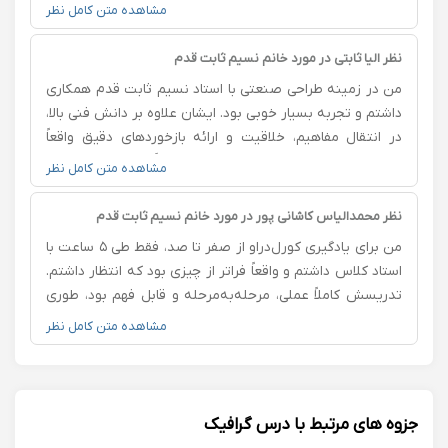
راهنمایی ایشون انجام دادم باعث شد دیدم به طراحی صنعتی
مشاهده متن کامل نظر
خیلی قوی‌تر و تخصصی‌تر بشه. کاملاً از همکاری با ایشون
راضی هستم و با اطمینان پیشنهادشون می‌کنم.
نظر الیا ثابتی در مورد خانم نسیم ثابت قدم
من در زمینه طراحی صنعتی با استاد نسیم ثابت قدم همکاری
داشتم و تجربه بسیار خوبی بود. ایشان علاوه بر دانش فنی بالا،
در انتقال مفاهیم، خلاقیت و ارائه بازخوردهای دقیق واقعاً
حرفه‌ای عمل می‌کنند. روند آموزش کاملاً کاربردی، منظم و
مشاهده متن کامل نظر
همراه با نکات تخصصی بود که باعث شد نگاه من به طراحی
صنعتی عمیق‌تر و حرفه‌ای‌تر بشه.
نظر محمدالیاس کاشانی پور در مورد خانم نسیم ثابت قدم
من برای یادگیری کورل‌در‌او از صفر تا صد، فقط طی ۵ ساعت با
استاد کلاس داشتم و واقعاً فراتر از چیزی بود که انتظار داشتم.
تدریسش کاملاً عملی، مرحله‌به‌مرحله و قابل فهم بود، طوری
که حتی بخش‌های سخت نرم‌افزار هم برام راحت شد.
مشاهده متن کامل نظر
نکته‌هایی یاد گرفتم که توی هیچ آموزش اینترنتی پیدا
نمی‌شه؛ از اصول پایه طراحی گرفته تا ترفندهای حرفه‌ای برای
کارهای واقعی بازار. الان به‌جایی رسیدم که می‌تونم طرح‌های
موردنیاز کسب‌وکارم رو خودم طراحی کنم و همین باعث شد
جزوه های مرتبط با درس گرافیک
چند برابر توی زمان و هزینه صرفه‌جویی کنم. اگر کسی