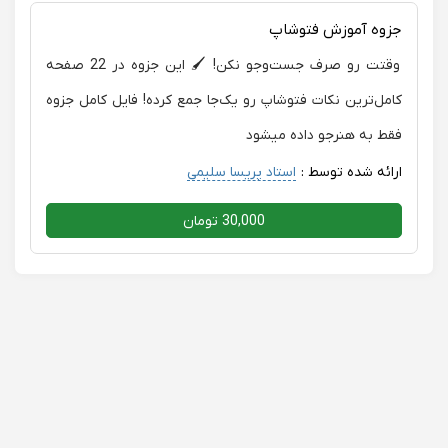
می‌خواد سریع، کامل و کاربردی کورل رو یاد بگیره، بدون شک
جزوه آموزش فتوشاپ
این استاد بهترین انتخابه.
وقتت رو صرف جست‌وجو نکن! 🖌️ این جزوه در 22 صفحه
کامل‌ترین نکات فتوشاپ رو یک‌جا جمع کرده! فایل کامل جزوه
فقط به هنرجو داده میشود
ارائه شده توسط :
استاد پریسا سلیمی
30,000 تومان