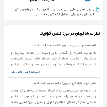
همراه استاد سلام
رمزارز
,
تصویر سازی
,
ارز دیجیتال
,
نقاشی آبرنگ
,
مهارتهای زندگی
,
گویندگی و فن بیان
,
تحلیل تکنیکال و فاندمنتال
نظرات شاگردان در مورد کلاس گرافیک
نظر محسن میرزایی در مورد خانم نسیم ثابت قدم
با نهایت احترام و افتخار، بدین‌وسیله از زحمات بی‌دریغ و
تلاش‌های ارزشمند استاد گرانقدر سرکار خانم نسیم ثابت‌قدم
تقدیر و تشکر می‌نمایم. ایشان با دانش عمیق، اخلاق حرفه‌ای
و دلسوزی مثال‌زدنی، نه تنها چراغ راه دانشجویان و
مشاهده متن کامل نظر
علاقه‌مندان به علم بوده‌اند، بلکه با رفتار انسانی و منش والای
خود الگویی شایسته برای جامعه علمی و فرهنگی محسوب
نظر علیرضا باباخانی در مورد خانم نسیم ثابت قدم
می‌شوند. بدون شک، ثمره تلاش‌های ایشان در پرورش نسل
من دوره طراحی صنعتی رو با استاد نسیم ثابت قدم گذروندم
آینده، ماندگار و الهام‌بخش خواهد بود. از خداوند متعال برای
و واقعاً تجربه فوق‌العاده‌ای بود. هم در کارشون حرفه‌ای
ایشان سلامتی، موفقیت و توفیق روزافزون مسئلت دارم.
هستن، هم در انتقال مفاهیم دقیق و صبور. پروژه‌هایی که با