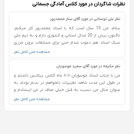
نظرات شاگردان در مورد کلاس آمادگی جسمانی
نظر علی توستانی در مورد آقای ستار محمدپور
سلام، من 15 سال است که با استاد محمدپور کار میکنم،
تاکنون بیش از 20 مدال استانی و کشوری دارم و به تیم ملی
سبک استاد هم دعوت شدم حتی برای مسابقات برون مرزی
پیشنهاد داشتم که نرفتم، واقعا از کار آقای دکتر محمدپور
مشاهده متن کامل نظر
رضایت کامل دارم. پیشنهاد میکنم شماهم از توانایی و تجربه
استاد محمدپور استفاده کنید.چونکه استاد در کارش مسلط و
نظر حکیمه در مورد آقای سعید موسویان
بی نظیر است.
من با جناب استاد موسویان ۷-۸ ماه کلاس پیلاتس داشتم و
در طول این مدت شاهد تغییرات دلخواهم در بدنم بودم. به
عنوان مثال من نسبت به قبل خیلی صاف تر می ایستادم و
قوز نمی کردم. قدرت بدنیم به طور چشمگیری بیشتر شده
مشاهده متن کامل نظر
بود. جناب موسویان مربی کاربلدی هستن که ورزش و
بخصوص پیلاتس رو خیلی خوب فهمیدن و می تونن با توجه
به مشکلاتی که هر کسی در بدنش داره و یا انتظاراتی که از
ورزش داره و یا تغییراتی که در بدن می خواین رو هماهنگ
می کنن و به شما کمک می کنن که به احساس سلامتی در