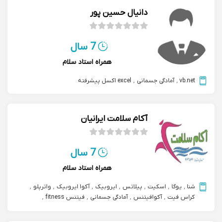
دانیال حسین پور
7 سال
همراه استاد سلام
vb.net
,
آمادگی جسمانی
,
excel اکسل پیشرفته
آکام سلامت ایرانیان
7 سال
همراه استاد سلام
شنا
,
یوگا
,
اسکیت
,
پیلاتس
,
ایروبیک
,
آکوا ایروبیک
,
واترپلو
,
کراس فیت
,
آکوافیتنس
,
آمادگی جسمانی
,
فیتنس fitness
,
trx تی آر ایکس
,
ژیمناستیک کودکان