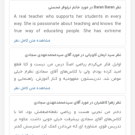
نظر Baran Baran در مورد خانم نیلوفر محسنی
A real teacher who supports her students in every
way. She is passionate about teaching and knows the
true way of educating people. She has extreme
knowledge about the subjects she teaches. It is
مشاهده متن کامل نظر
proven that she is a formal, international teacher for
the British A-Level exams. She has an extraordinary
نظر سید ایمان کاویانی در مورد آقای سیدمحمدمهدی سجادی
personality. In one word, it can be said that she is the
اوایل فکر می‌کردم ریاضی اصلاً درس من نیست و کلا قطع
only available standard teacher in Iran, who is familiar
امید کرده بودم، ولی با کلاس‌های آقای سجادی نظرم خیلی
with specifications and mark schemes. She is superior
عوض شد. تدریسشون مفهومیه و کنار آموزش، راهنمایی و
to all teachers by a large amount. She also has an
مشاوره هم میدن که کمک می‌کنه سردرگم نشی. توی کلاس
مشاهده متن کامل نظر
extraordinary personality.
های سالهای قبلی دیدم بچه‌هایی بودن که نتیجه‌های خیلی
خوبی گرفتن؛ بعضی‌ها شریف و تهران قبول شدن و بعضی از
نظر زهرا کاظمیان در مورد آقای سیدمحمدمهدی سجادی
بچه‌های تجربی هم که نقطه ضعفشون ریاضی بود به پزشکی
دختر من تجربی هست و ریاضی نقطه‌ضعفش بود، اما با
رسیدن.
کلاس‌های آقای سجادی پیشرفت خیلی خوبی داشت. علاوه بر
تدریس قوی، مشاوره ای که می‌دادن کمک کرد استرسش کمتر
بشه و هدفمند جلو بره ودرس رو بفهمه. نمراتش هم رشد