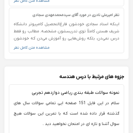
مشاهده متن کامل نظر
قابل توجهی داشته. الان هم برای امتحان نهایی آماده‌ست و
هم مسیر کنکورش واضح‌تر شده و تو آزمون هایی که میده
نظر امیرعلی نادری در مورد آقای سیدمحمدمهدی سجادی
درصد بسیار بالایی میزنه. از انتخابمون کاملاً راضی هستیم.
اینکه استاد سجادی خودشون فارغ‌التحصیل کامپیوتر دانشگاه
شریف هستن کاملاً توی تدریسشون مشخصه. مطالب رو فقط
درس نمی‌دن، بلکه روش‌هایی رو آموزش می‌دن که خودشون
یک بار کامل این مسیر رو باهاش طی کردن و امتحانش رو
مشاهده متن کامل نظر
پس داده. برای اولین بار حس می‌کنم ریاضی رو واقعاً می‌فهمم
نه اینکه فقط فرمول حفظ کنم. هم برای کنکور آماده‌تر شدم
هم برای امتحان نهایی.
جزوه های مرتبط با درس هندسه
نمونه سوالات طبقه بندی ریاضی دوازدهم تجربی
سلام در این فایل 151 صفحه ایی تمامی سوالات سال های
گذشته قرار داده شده است که با تمرین این سوالات هیچ
سوال آشنا و تازه ای در امتحان نخواهید دید .