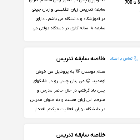
تکنولوژی پکن در کشور چین هستم. دارای
600 تا 700
سابقه تدریس زبان انگلیسی و زبان چینی
در آموزشگاه و دانشگاه می باشم . دارای
سابقه ۱۸ ساله کاری در دستگاه دولتی می
باشم. تدریس آنلاین به دلیل آسانی و
سادگی انجام کار هم برای شاگرد و هم برای
استاد مناسب می باشد..
خلاصه سابقه تدریس
تماس با استاد
سلام دوستان 👋 به پروفایل من خوش
اومدید. 😊 من زبان چینی رو در شانگهای
چین یاد گرفتم، در حال حاضر مدرس و
مترجم این زبان هستم و به عنوان مدرس
در دانشگاه تهران فعالیت میکنم. افتخار
این رو داشتم که بالاترین سطح کتاب
چینی رو در ایران تألیف کردم. تمام مقاطع
خلاصه سابقه تدریس
HSK و تجاری چینی رو تدریس میکنم.