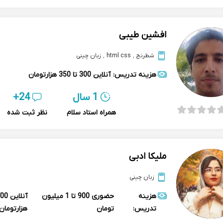
افشین طیبی
شطرنج
,
html css
,
زبان چینی
هزینه تدریس:
آنلاین
300 تا 350 هزارتومان
1 سال
24+
همراه استاد سلام
نظر ثبت شده
ملیکا ادبی
زبان چینی
هزینه
حضوری
900 تا 1 میلیون
آنلاین
تدریس:
تومان
هزارتومان