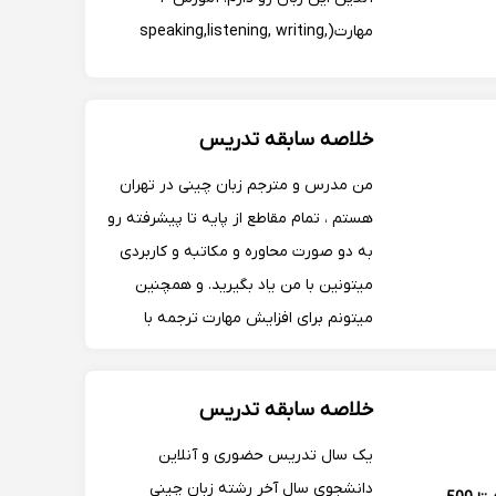
مهارت(speaking,listening, writing,
reading) در چینی تدریسHSK و....
خلاصه سابقه تدریس
من مدرس و مترجم زبان چینی در تهران
هستم ، تمام مقاطع از پایه تا پیشرفته رو
به دو صورت محاوره و مکاتبه و کاربردی
میتونین با من یاد بگیرید. و همچنین
میتونم برای افزایش مهارت ترجمه با
سابقه بیشتر از ۱۳ سال در امور ترجمه
زبان های مختلف بهتون کمک کنم .
خلاصه سابقه تدریس
یک سال تدریس حضوری و آنلاین
دانشجوی سال آخر رشته زبان چینی