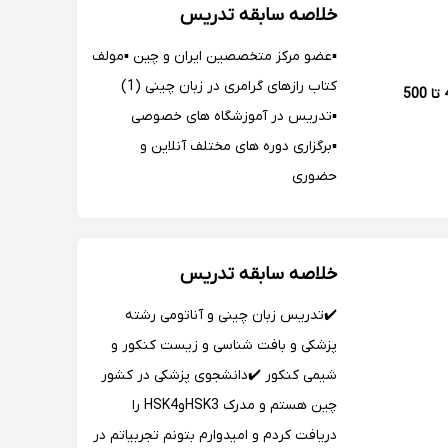
خلاصه سابقه تدریس
تا یادگیری برای کودکان لذت‌بخش و مؤثر
باشد.
▪️عضو مرکز متخصصین ایران و چین ▪️مولف
کتاب رازهای گرامری در زبان چینی (1)
400 تا 500
▪️تدریس در آموزشگاه های خصوصی
▪️برگزاری دوره های مختلف آنلاین و
حضوری
خلاصه سابقه تدریس
✔️تدریس زبان چینی و آناتومی رشته
پزشکی و بافت شناسی و زیست کنکور و
شیمی کنکور ✔️دانشجوی پزشکی در کشور
چین هستم و مدرک HSK3وHSK4 را
دریافت کردم و امیدوارم بتونم تجربیاتم در