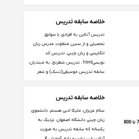
حیطه آموزش زبان چینی و دروس پزشکی
را به خوبی به دانشجویان انتقال بدم.
خلاصه سابقه تدریس
تدریس آنلاین به افرادی با سوابق
تحصیلی و از سنین متفاوت، مدرس زبان
انگلیسی و زبان چینی، تدریس کد
نویسیhtml ، تدریس شطرنج. به مبتدیان،
سابقه تدریس موسیقی(تنبک) و شعر
تدریس با ملایمت و جوی آرام و با نشاط.
خلاصه سابقه تدریس
سلام عزیزان، ملیکا ادبی هستم. دانشجوی
زبان چینی دانشگاه اصفهان. نزدیک به
700 تا 800
یکساله که سابقه تدریس به صورت
آنلاین این زبان رو دارم. آموزش ۴