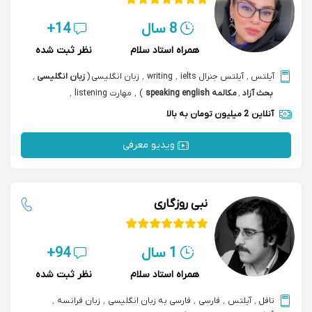
8 سال
14+
همراه استاد سلام
نظر ثبت شده
آیلتس
,
آیلتس جنرال ielts
,
writing
,
زبان انگلیسی
(
زبان انگلیسی
,
بحث آزاد
,
مکالمه speaking english
)
,
مهارت listening
,
مکالمه بازرگانی تجاری
آنلاین
2 میلیون تومان به بالا
ویدیو معرفی
نبی روزگاری
1 سال
94+
همراه استاد سلام
نظر ثبت شده
تافل
,
آیلتس
,
فارسی
,
فارسی به زبان انگلیسی
,
زبان فرانسه
,