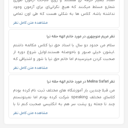
استاد بسیار حرفه ای هستند و روی مباحث آزمون طوری
شمارو مسلط میکنند که هیچ نگرانی‌ای برای آزمون وجود
نداشته باشه. کلاس ها به شکلی هست که طی اون تمامی
ضعف ها برطرف بشه و هر مهارت کاملا توی ذهن تثبیت
مشاهده متن کامل نظر
بشه. تجربه شخصی من از کلاس با ایشان اینطور بود که
استرس بی جهتی که آموزشگاه‌ها بهم داده بودند از بین رفت و
نظر مریم منوچهری در مورد خانم الهه حقه نیا
طی فقط یک و نیم ماه کلاس و تکلیف هایی که انجام دادم،
سلام من حدود دو سال با استاد حق نیا کلاس مکالمه داشتم
روی چهار مهارت آیلتس مسلط شدم. از استاد بسیار بسیار
.ایشون خیلی صبور و باحوصله هستند.اوایل شروع دوره از
متشکرم.
صحبت کردن میترسیدم اما خانم حق نیا با شور و اشتیاقی که
داشتن به من انگیزه دادن و هر جلسه با پرسیدن سوال منو
مشاهده متن کامل نظر
به صحبت کردن تشویق میکردن روش تدریس ایشون به
شکل داستان های کوتاه بسیار کاربردیه من مجبور به حفظ
نظر Melina Safari در مورد خانم الهه حقه نیا
کلمه ها و جمله ها نبودم جمله سازی رو به من یاد دادن اگر
من قبلا چندین بار آموزشگاه های مختلف ثبت نام کرده بودم
شما هم میخواین از جلسه های اول جمله سازی رو یاد بگیرین
کلاسای مختلف speaking شرکت کرده بودم اما نمیتونستم
دوره مکالمه استاد حق نیا رو پیشنهاد میدم حتما شرکت کنین.
چند تا جمله رو پشت سر هم به انگلیسی صحبت کنم تا با
استاد حق نیا آشنا شدم روش ایشون خیلی ساده و کاربردیه
مشاهده متن کامل نظر
بدون کتاب و گرامر به صورت داستان آموزش میدن و من بعد
از پنج ماه هر چی تو ذهنمه به راحتی میتونم به انگلیسی بگم