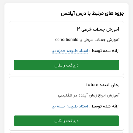
اگه شما هم از روش های قدیمی خسته شدین و دلتون
می‌خواد ساده و آسون speaking وlistening تقویت بشه
جزوه های مرتبط با درس آیلتس
استاد حق نیا رو بهتون پیشنهاد میکنم
آموزش جملات شرطی If
آموزش جملات شرطی یا conditionals
ارائه شده توسط :
استاد طلیعه حمزه نیا
دریافت رایگان
زمان آینده future
آموزش انواع زمان آینده در انگلیسی
ارائه شده توسط :
استاد طلیعه حمزه نیا
دریافت رایگان