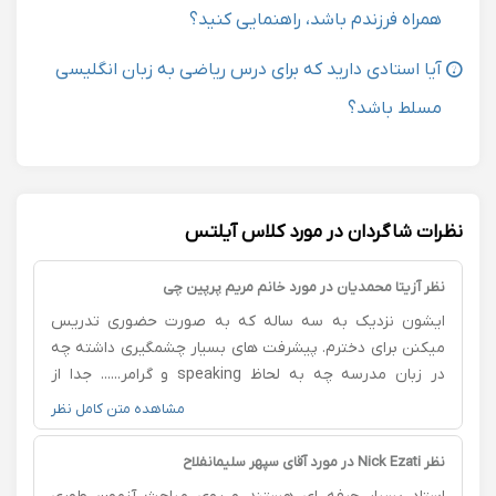
همراه فرزندم باشد، راهنمایی کنید؟
آیا استادی دارید که برای درس ریاضی به زبان انگلیسی
مسلط باشد؟
نظرات شاگردان در مورد کلاس آیلتس
نظر آزیتا محمدیان در مورد خانم مریم پرپین چی
ایشون نزدیک به سه ساله که به صورت حضوری تدریس
میکنن برای دخترم. پیشرفت های بسیار چشمگیری داشته چه
در زبان مدرسه چه به لحاظ speaking و گرامر...... جدا از
مساله ی تدریس به لحاظ اخلاقی بسیار صبور هستن و رابطه
مشاهده متن کامل نظر
ی بسیار خوبی با بچه ها و نوجوان‌ها دارن ضمنا بسیار وقت
شناس و متعهد و البته منعطف. من صد در صد ایشون و
نظر Nick Ezati در مورد آقای سپهر سلیمانفلاح
تایید می کنم