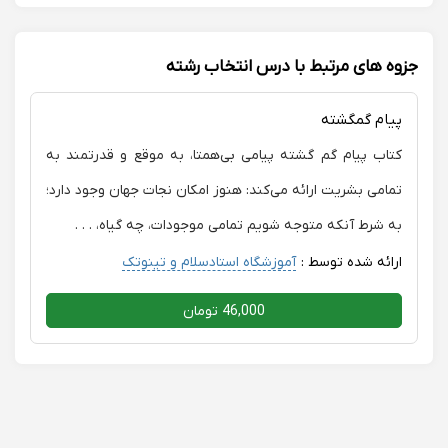
یکسالی هست که پیدا کردم و آرامش درونی زیادی دارم.
بزرگ میخوام همیشه شمارو در پناه خودش نگهداره. یادم
هنوزم که هنوزه گاهی در دوراهی های زندگیم ازشون مشاوره
نمیاد آخرین باری که همچین حسی داشتم کی بود، شاید تا حالا
میگیرم. عالی هستن واقعا🙏🌹
جزوه های مرتبط با درس انتخاب رشته
اصلا تجربه نکرده بودم
پیام گمگشته
کتاب پیام گم گشته پیامى بى‌همتا، به موقع و قدرتمند به
تمامى بشریت ارائه مى‌کند: هنوز امکان نجات جهان وجود دارد؛
به شرط آنکه متوجه شویم تمامى موجودات، چه گیاه، . . .
ارائه شده توسط :
آموزشگاه استادسلام و تینوتک
46,000 تومان