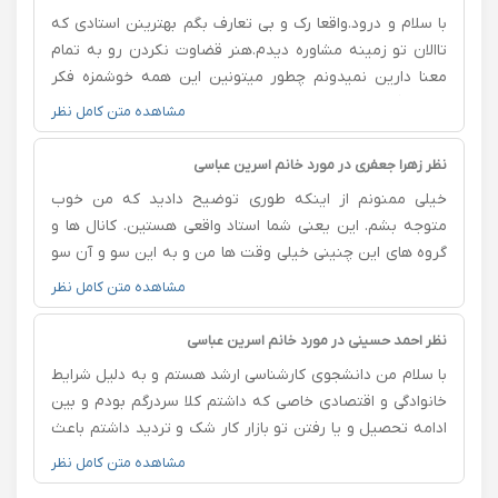
با سلام و درود.واقعا رک و بی تعارف بگم بهترینن استادی که
تاالان تو زمینه مشاوره دیدم.هنر قضاوت نکردن رو به تمام
معنا دارین نمیدونم چطور میتونین این همه خوشمزه فکر
کنین :)و قدرت بیان عااالی توی هر زمینه ای. بارها گفتم
مشاهده متن کامل نظر
حرفاتون وسط سخت ترین لحظات زندگیم آب رو آتیش
بوده.دستی بودین از دستای خدا برا من بی نهایت ممنونم
نظر زهرا جعفری در مورد خانم اسرین عباسی
ازتون
خیلی ممنونم از اینکه طوری توضیح دادید که من خوب
متوجه بشم. این یعنی شما استاد واقعی هستین. کانال ها و
گروه های این چنینی خیلی وقت ها من و به این سو و آن سو
می کشوند. با توضیح شما از الان به بعد برای اونها راهکار
مشاهده متن کامل نظر
مشخص دارم شاید نتونم درست بیان کنم این چند روز که
باهاتون صحبت کردم چقدر زیاد به علم و مهارت و توانایی
نظر احمد حسینی در مورد خانم اسرین عباسی
شما ایمان آوردم. این برام ارزش بسیار بسیار زیادی داره و
با سلام من دانشجوی کارشناسی ارشد هستم و به دلیل شرایط
چقدر رفته رفته آرامش عمیقی به من داده. ای کاش زودتر با
خانوادگی و اقتصادی خاصی که داشتم کلا سردرگم بودم و بین
شما آشنا میشدم ولی اشکالی نداره، چون اعتقاد دارم که خدا
ادامه تحصیل و یا رفتن تو بازار کار شک و تردید داشتم باعث
هر کسی و سر موقع مناسبش در مسیر مشخصی قرار میده.
شده بود راکت بمونم و نه درسمو خوب بخونم نه درآمدی
مشاهده متن کامل نظر
من باید تلاش کنم با فکر و عمل درست حفظش کنم و رشد
داشته باشم و با راهنمایی های خانم عباسی من مسیر خودمو
کنم. از ته قلبم خوشحالم و خیلی خدارو شکر میکنم و از خدای