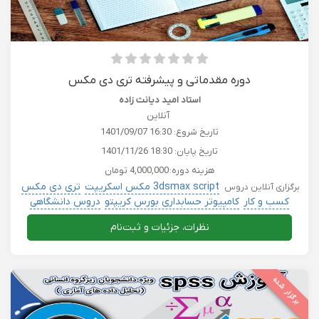
دوره مقدماتی و پیشرفته تری دی مکس
استاد امید دیانت زاده
آنلاین
تاریخ شروع:
1401/09/07 16:30
تاریخ پایان:
1401/11/26 18:30
هزینه دوره:
4,000,000 تومان
3dsmax script مکس اسکریپت
تری دی مکس
برگزاری آنلاین دروس
کسب و کار
کامپیوتر حسابداری بورس کریپتو
دروس دانشگاهی
نظرات، جزئیات و ثبت‌نام
برگزار شده