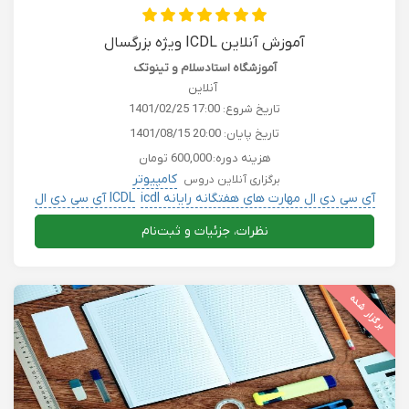
آموزش آنلاین ICDL ویژه بزرگسال
آموزشگاه استادسلام و تینوتک
آنلاین
تاریخ شروع:
1401/02/25 17:00
تاریخ پایان:
1401/08/15 20:00
هزینه دوره:
600,000 تومان
کامپیوتر
برگزاری آنلاین دروس
آی سی دی ال مهارت های هفتگانه رایانه icdl
ICDL آی سی دی ال
کسب و کار
کامپیوتر حسابداری بورس کریپتو
نظرات، جزئیات و ثبت‌نام
برگزار شده