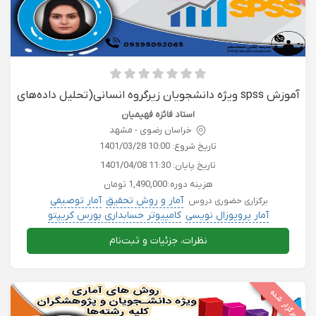
آموزش spss ویژه دانشجویان زیرگروه انسانی(تحلیل داده‌های
آماری)
استاد فائزه فهیمیان
خراسان رضوی - مشهد
تاریخ شروع:
1401/03/28 10:00
تاریخ پایان:
1401/04/08 11:30
هزینه دوره:
1,490,000 تومان
آمار و روش تحقیق
آمار توصیفی
برگزاری حضوری دروس
آمار پروپوزال نویسی
کامپیوتر حسابداری بورس کریپتو
دروس دانشگاهی
نظرات، جزئیات و ثبت‌نام
برگزار شده