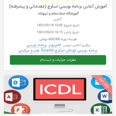
آموزش آنلاین برنامه نویسی اسکرچ (مقدماتی و پیشرفته)
آموزشگاه استادسلام و تینوتک
آنلاین
تاریخ شروع:
1401/03/18 15:00
تاریخ پایان:
1401/05/23 16:15
هزینه دوره:
600,000 تومان
کامپیوتر
برنامه نویسی
برگزاری آنلاین دروس
برنامه نویسی کودکان اسکرچ Scratch
هنر و سرگرمی
کامپیوتر حسابداری بورس کریپتو
کودک و خردسال
نظرات، جزئیات و ثبت‌نام
برگزار شده