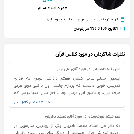
همراه استاد سلام
گریم کودک
,
روخوانی قرآن
,
میکاپ و خودآرایی
آنلاین
100 تا 130 هزارتومان
نظرات شاگردان در مورد کلاس قرآن
نظر رقیه طباطبایی در مورد آقای علی براتی
ایشون معلم عربی کلاس هفتم داداشم بودن، به قدری
تدریس خوبی داشتند که بردارم جلسه اول با کلی ذوق عربی
حرف می‌زد و عاشق این درس بود تا آخر سال، تنها درسی که
هیچ چالشی نداشت براش. پایه یازدهم هم عربیش یکم دچار
مشاهده متن کامل نظر
ضعف شد، ایشون به عنوان معلم خصوصی بهش آموزش
دادن و تو چند جلسه کل اشکالاتش برطرف شد... روششون
نظر میثم نورمحمدی در مورد آقای محمد باقریان
خیلی متفاوته و توی تدریس واقعا صبورن👌👌
به نظر من استاد محمد باقریان یکی از بهترین مدرسین در
زمینه آموزش قرآن هستند. از ویژگی های بارز استاد باقریان