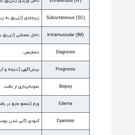
Intravenous (IV)
داخل وریدی (تزریق به
Subcutaneous (SC)
زیرجلدی (تزریق به زی
Intramuscular (IM)
داخل عضلانی (تزریق ب
Diagnosis
تشخیص
Prognosis
پیش‌آگهی (نتیجه و آین
Biopsy
نمونه‌برداری از بافت
Edema
ورم (تجمع مایع در باف
Cyanosis
کبودی (آبی شدن پوست