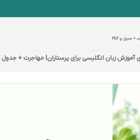
+ جدول و PDF
 آموزش زبان انگلیسی برای پرستاران| مهاجرت + جدول و DF