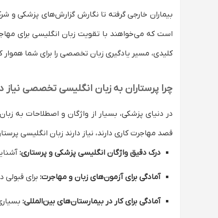
3. رسانه‌های تصویری (فیلم، پادکست، یوتیوب)
بیماران خارجی گرفته تا نگارش گزارش‌های پزشکی و شرکت
4. اپلیکیشن‌های تخصصی
است که می‌خواهند با تقویت زبان انگلیسی برای مهاجر
چگونه سریع‌تر زبان انگلیسی پرستاری را یاد بگی
1. ترکیب دوره آنلاین با تمرین روزانه
کلیدی، مسیر یادگیری زبان تخصصی را برای شما هموار کرد
2. تماشای فیلم و سریال‌های مرتبط با پزشکی و پرستاری
3. استفاده از معلم خصوصی زبان
چرا پرستاران به زبان انگلیسی تخصصی نیاز دا
زبان انگلیسی تخصصی برای سایر اعضای کادر در
در دنیای پزشکی، بسیار از واژگان و اصطلاحات به زبان ا
پزشکان عمومی و متخصص
تکنسین‌های اتاق عمل و هوشبری
قصد مهاجرت کاری دارند، نیاز دارند زبان انگلیسی پرستاری
کادر آزمایشگاه و تصویربرداری
درک دقیق واژگان انگلیسی پزشکی و پرستاری:
آشنایی
سطح مورد نیاز زبان انگلیسی کادر درمان برای 
آمادگی برای آزمون‌های زبان و مهاجرت:
سوالات متداول درباره زبان انگلیسی برای مهاجر
برای قبولی در آزمون‌هایی مثل OET و IELTS، تسلط ب
آیا یادگیری زبان انگلیسی تخصصی برای پرستاران
آمادگی برای کار در بیمارستان‌های بین‌المللی:
بسیاری 
آیا منابع آموزش زبان پرستاری رایگان هم وجود دا