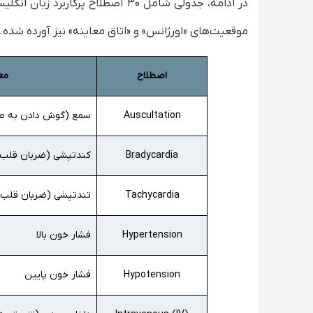
در ادامه، جدولی شامل ۳۰ اصطلاح 
موقعیت‌های «اورژانس» و «اتاق معاینه» نیز آورده شده‌
اصطلاح
مع
Auscultation
سمع (گوش دادن به ص
Bradycardia
کندتپشی (ضربان قلب ک
Tachycardia
تندتپشی (ضربان قلب س
Hypertension
فشار خون بالا
Hypotension
فشار خون پایین