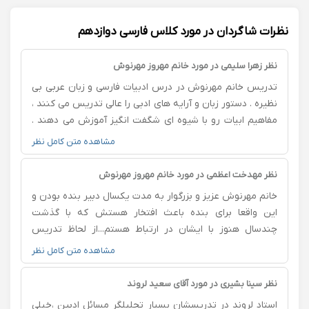
نظرات شاگردان در مورد کلاس فارسی دوازدهم
نظر زهرا سلیمی در مورد خانم مهروز مهرنوش
تدریس خانم مهرنوش در درس ادبیات فارسی و زبان عربی بی
نظیره . دستور زبان و آرایه های ادبی را عالی تدریس می کنند ،
مفاهیم ابیات رو با شیوه ای شگفت انگیز آموزش می دهند .
قواعد عربی را با ذکر جزئیات و مثال های متعدد و نمونه
مشاهده متن کامل نظر
سوالات فراوان تعلیم می دهند . بسیار باشخصیت ، مهربان ،
باوجدان و دلسوز هستند . به لطف الهی خیر و برکت در زندگی
نظر مهدخت اعظمی در مورد خانم مهروز مهرنوش
شان همیشگی باشد .
خانم مهرنوش عزیز و بزرگوار به مدت یکسال دبیر بنده بودن و
این واقعا برای بنده باعث افتخار هستش که با گذشت
چندسال هنوز با ایشان در ارتباط هستم...از لحاظ تدریس
بسیار دقیق و باحوصله هستند و تمامی نکات لازم را بیان
مشاهده متن کامل نظر
می‌کنند و خارج از مبحث تدریس بسیار آموزگار خوبی هستند
در آموختن تعالیم اجتماعی و انسانی...من از ایشان صبور بودن
نظر سینا بشیری در مورد آقای سعید لروند
و شاکر بودن در تمامی مراحل زندگی را آموختم و همیشه به
استاد لروند در تدریسشان بسیار تحلیلگر مسائل ادبین ،خیلی