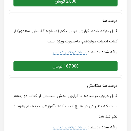
2,000 تومان
درسنامه
فايل نهاده شده، گزارشِ درس يكم (ديباچه گلستان سعدي) از
كتاب ادبيات دوازدهم، به‌صورت ويژه است.
ارائه شده توسط :
استاد مرتضی عباسی
167,000 تومان
درسنامه ستايش
فايل مزبور، درسنامه يا گزارشِ بخش ستايش از كتاب دوازدهم
است كه نظيرش در هيچ كتاب كمك آموزشي ديده نمي‌شود و
نخواهد شد.
ارائه شده توسط :
استاد مرتضی عباسی