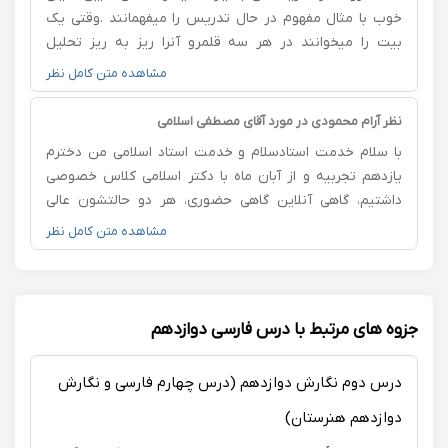
یادشان خواهم بود. باتشکر
خوب با مثال مفهوم در حال تدریس را میفهمانند .وقتی یک
بیت را میخوانند در هر سه قلمرو آنرا ریز به ریز تحلیل
میکنند و همچنین راهکار اثر بخش هر بخشی از ادبیات را
مشاهده متن کامل نظر
میدانند و توصیه می‌کنند و هر سوالی هم داشته باشی با دلیل
پاسخ سوال را میدهند من سه سال با ایشان هم ادبیات فارسی
نظر آرام محمودی در مورد آقای مصطفی اسلامی
داشتم هم فنون و در هر دو نتیجه عالی گرفتم و خیلی
با سلام خدمت استادسلام و خدمت استاد اسلامی من دخترم
قدرتمند شدم و واقعا از ایشان سپاسگزارم.
یازدهم تجربیه و از آبان ماه با دکتر اسلامی کلاس خصوصی
داشتیم، گاهی آنلاین گاهی حضوری، هر دو حالتشون عالی
هستند دکتر اسلامی، دخترم این تعطیلات عید وقت گذاشت و
مشاهده متن کامل نظر
آموزشهای خودش رو دوره کرد و چندین سوال درسهای مختلف
رو حل کرد، فارسی بدون غلط همه آزمونها نمره کامل گرفت و
مشاورش هم خیلی خیلی از پیشرفتش در درس فارسی راضی
هستند، آزمونها رو مشاورشون‌ گرفتند . در ضمن دکتر اسلامی
جزوه های مرتبط با درس فارسی دوازدهم
بسیار خوش اخلاق و وقت شناس هستند و باید گفت که از
نظر اخلاقی دخترم خیلی از ایشون الگو گرفته که این خیلی
درس دوم نگارش دوازدهم (درس چهارم فارسی و نگارش
عالیه برای من به عنوان مادر، گفتم اینجا بنویسم که دیگران
رو راهنمایی کرده باشم، امیدوارم مفید باشه نظرم، اگر دکتر
دوازدهم هنرستان)
اسلامی وقت داشتند حتما استفاده کنید ازشون ، با تشکر،