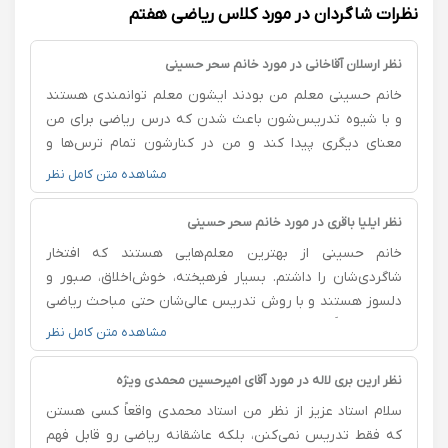
نظرات شاگردان در مورد کلاس ریاضی هفتم
نظر ارسلان آقاخانی در مورد خانم سحر حسینی
خانم حسینی معلم من بودند ایشون معلم توانمندی هستند
و با شیوه تدریس‌شون باعث شدن که درس ریاضی برای من
معنای دیگری پیدا کند و من در کنارشون تمام ترس‌ها و
استرس‌هام از بین رفت و تونستم ارتباط خیلی قوی با درس
مشاهده متن کامل نظر
ریاضی داشته باشم خیلی خوشحالم که به صورت آنلاین هم
تدریس میکنن اینجوری برای سال‌های آینده هم میتونیم از
نظر ایلیا باقری در مورد خانم سحر حسینی
هر جایی که هستیم از وجود ارزشمندشون بهره ببریم.
خانم حسینی از بهترین معلم‌هایی هستند که افتخار
شاگردی‌شان را داشتم. بسیار فرهیخته، خوش‌اخلاق، صبور و
دلسوز هستند و با روش تدریس عالی‌شان حتی مباحث ریاضی
را هم کاملاً روان و قابل فهم آموزش می‌دهند. همیشه با
مشاهده متن کامل نظر
حوصله به سوالات پاسخ می‌دهند و برای یادگیری دانش‌آموزان
وقت می‌گذارند. مسئولیت‌پذیری، نظم و اخلاق حرفه‌ای ایشان
نظر ارین بری لاله در مورد آقای امیرحسین محمدی ویژه
واقعاً تحسین‌برانگیز است. ایشان معلمی متعهد، توانمند و
سلام استاد عزیز از نظر من استاد محمدی واقعاً کسی هستن
باوجدان هستند. واقعاً از حضور در کلاس‌هایشان لذت بردم و
که فقط تدریس نمی‌کنن، بلکه عاشقانه ریاضی رو قابل فهم
از زحماتشان صمیمانه سپاسگزارم.