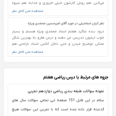
می‌کنن. هم روش کارشون خیلی امروزی و جذابه، هم شیوه
توضیح دادنشون و مثال‌هایی که میزنن باعث می‌شه مطالب
مشاهده متن کامل نظر
سخت، آسان و حتی شیرین بشن. از همه مهم‌تر، انرژی و نظم
کلاسشون باعث می‌شه آدم با انگیزه بشینه پای درس و
نظر کیان اسماعیلی در مورد آقای امیرحسین محمدی ویژه
آرام‌آرام به تسلط برسه. واقعاً خوش به حال ما که همچین
درود بنده شاگرد هفتم استاد محمدی ویژه هستم و بسیار
استاد خفن و پر انرژی ای رو داریم
خوب ایشون تدریس می دهند و درس هارو به بهترین شکل
ممکن توضیح میدن و حتی داخل کلاس استاد ناراحتی هم
وجود نداره و با کمک استاد درس هارو به ساده ترین شکل یاد
مشاهده متن کامل نظر
میگیرم که مثل استاد دانشگاه درس میده و همیشه شیک و
مرتب داخل کلاس هست و آرزوی موفقیت برای استاد محمدی
میکنم 🤍
جزوه های مرتبط با درس ریاضی هفتم
نمونه سوالات طبقه بندی ریاضی دوازدهم تجربی
سلام در این فایل 151 صفحه ایی تمامی سوالات سال های
گذشته قرار داده شده است که با تمرین این سوالات هیچ