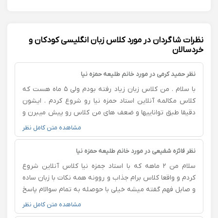
نظرات شاگردان در مورد کلاس زبان انگلیسی کودکان و
خردسالان
نظر حمید کرمی در مورد خانم طلیعه حمزه نیا
با سلام . من کلاس زبان زیاد رفته بودم ولی ۵ ماه هست که
کلاس مکالمه آنلاین استاد حمزه نیا رو شروع کردم . ایشون
دقیقا طبق تواناییها و ضعف های من کلاس رو پیش میبرن و
مطالب رو بسیار ساده توضیح میدن.درضمن با تماشای فیلم
مشاهده متن کامل نظر
سرکلاس و گوش دادن پادکست ها و جلسات فری دیسکاشن
واقعا به پیشرفت من کمک کرده . من اعتمادبه‌نفس صحبت
نظر فائزه شفیعی در مورد خانم طلیعه حمزه نیا
کردن رو پیدا کردم و خیلی راضیم.بسیار ازشون قدردانی
سلام من ۲ ماهه که با استاد جمزه نیا کلاس آنلاین شروع
میکنم.
کردم و واقعا کلاس برام جذاب و روونه همه نکات با زبان ساده
و صابل فهم گفته میشه خیلی با حوصله به تمام سوالام پاسخ
میدن استاد و عجله ای برای تموم شدن کلاس ندارن کلاس
مشاهده متن کامل نظر
خسته کننده نیست اصلا سعی نمیکنن کش بدن مسائل و