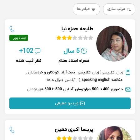
مرتب سازی
فیلتر ها
طلیعه حمزه نیا
استاد برتر
5 سال
102+
همراه استاد سلام
نظر ثبت شده
زبان انگلیسی
(
زبان انگلیسی
,
بحث آزاد
,
کودکان و خردسالان
,
مکالمه speaking english
)
,
آیلتس جنرال ielts
حضوری
400 تا 500 هزارتومان
آنلاین
500 تا 600 هزارتومان
ویدیو معرفی
پریسا اکبری معین