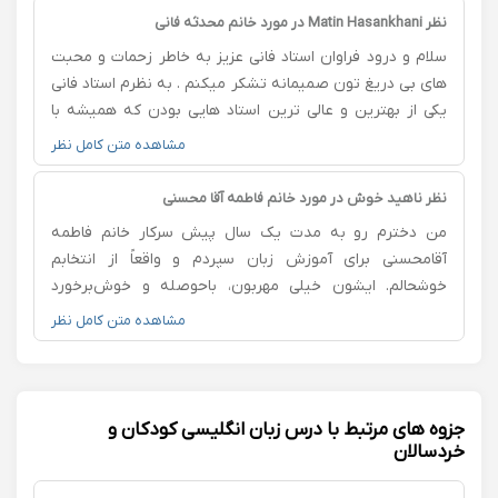
من خواهرم از پایه پیششون شروع کرده و واقعا پیشرفتشو
نظر Matin Hasankhani در مورد خانم محدثه فانی
که دیدم خودمم راغب شدم که زبان و شروع کنم پیش استاد
سلام و درود فراوان استاد فانی عزيز به خاطر زحمات و محبت
در کل پیشنهاد میکنم اگر تمایل به شروع کلاس زبان آنلاین
های بی دریغ تون صمیمانه تشکر میکنم . به نظرم استاد فانی
دارید استاد حمزه نیا و شدیدا پیشنهاد میکنم 💖
یکی از بهترین و عالی ترین استاد هایی بودن که همیشه با
تسلط کامل و صبوری تدریس میکردند امیدوارم همیشه
مشاهده متن کامل نظر
سلامت و تندرست باشید شما رو به خداوند متعال میسپارم و
از خداوند بهترین ها رو براتون آرزو میکنم
نظر ناهید خوش در مورد خانم فاطمه آقا محسنی
من دخترم رو به مدت یک سال پیش سرکار خانم فاطمه
آقامحسنی برای آموزش زبان سپردم و واقعاً از انتخابم
خوشحالم. ایشون خیلی مهربون، باحوصله و خوش‌برخورد
هستن و با توجه واقعی به روند یادگیری دانش‌آموزها، کلاس
مشاهده متن کامل نظر
رو منظم و هدفمند پیش می‌برن. یکی از چیزهایی که
بیشترین اثر رو روی دخترم گذاشت، علاقه و اشتیاق خانم
آقامحسنی به کارشونه؛ طوری که هم دخترم با انگیزه در کلاس
حاضر می‌شه و هم احساس می‌کنه در مسیر یادگیری پیشرفت
جزوه های مرتبط با درس زبان انگلیسی کودکان و
می‌کنه. همچنین ارتباط ایشون با والدین محترمانه و قابل
خردسالان
اعتماد هست. در کل، اگر دنبال یک معلم زبان مهربان، با تجربه