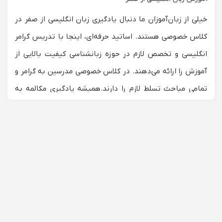
خیلی از زبان‌آموزان ما دنبال یادگیری زبان انگلیسی از صفر در
کلاس خصوصی هستند. اساتید حرفه‌ای، اینجا با تدریس گرامر
انگلیسی و تخصص لازم در حوزه زبانشناسی کیفیت بالایی از
آموزش را ارائه می‌دهند. در کلاس خصوصی مدرسین به گرامر و
تمامی مباحث تسلط لازم را دارند.
همیشه یادگیری مکالمه به
زبانی جدید چالش برانگیز است و در واقع، هیچ روش واحدی
وجود ندارد که در تدریس و علاقمند کردن شاگرد صد درصد
کارامد باشد اما در همین لیست اساتید با تنوع در تعداد و
روش‌های مختلف آنها ب
ه شکل حرفه‌ای بر این مانع غلبه کرده
است که با روش‌های منحصر‌به‌فرد و با روش تدریس
شخصی‌سازی شده بهترین متد را برای زبان‌آموزان خود در نظر
می‌گیرند.