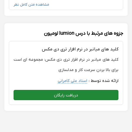
ایشون با نهایت دلسوزی تمامی مباحث را در اختیار دانشجویان
مشاهده متن کامل نظر
خود میزارن و بهشون آموزش میدن و سن و سال کم ایشون
یکی از نکات مثبتشون هست که همیشه پر انرژی سر کلاس
هاشون حضور پیدا میکنند وبا رفتار خوبی که دارند باعث
میشن هنرجو ها سر کلاس احساس خستگی و کسالت نکنند.
جزوه های مرتبط با درس lumion لومیون
من همیشه خودم را مدیون این استاد جوان میدونم
کلید های میانبر در نرم افزار تری دی مکس
کلید های میانبر در نرم افزار تری دی مکس: مجموعه ای است
برای بالا بردن سرعت کار و مدلسازی
ارائه شده توسط :
استاد علی کامرانی
دریافت رایگان