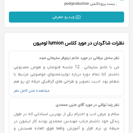
,
پست پروداکشن postproduction
ویدیو معرفی
نظرات شاگردان در مورد کلاس lumion لومیون
نظر ساحل عرفانی در مورد خانم نیلوفر سلیمانی مجد
من با خانم سلیمانی ، 12 جلسه فتوشاپ و هوش مصنوعی
داشتم. کلا تمام دوره درباره تولیدمحتوای موضوعی مرتبط با
شغلم بود. ادیت تصویر و طراحی های گرافیکی حرفه ای رو هم
یاد گرفتم. واقعا تا حالا همچین دوره ی مفیدی رو نگذرونده
مشاهده متن کامل نظر
بودم که توی شغلم بتونه انقدر کارم رو ساده تر کنه! من قبلا
خودم همه چی رو دونه دونه ادیت های ریز میکردم و اخرش
نظر رضا توکلی در مورد آقای متین محمدی
هم ظاهرش خوب درنمیومد.مرسی استاد عزیز و خوش اخلاقم
سلام و عرض ادب و احترام یکی از بهترین استادانی که در طول
زندگی خود داشتم جناب مهندس محمدی بودند کار ایشون در
حیطه ی نرم افزار و آموزش واقعا فوق العاده هستش و