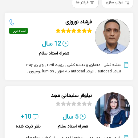
مرتب سازی
فیلتر ها
فرشاد نوروزی
استاد برتر
12 سال
همراه استاد سلام
نقشه کشی
,
معماری و نقشه کشی
,
رویت revit
,
وی ری vray
,
اتوکد autocad
,
اتوکد autocad نرم افزار
,
lumion لومیون
,
اسکچاپ sketchup
,
3dmax تری دی مکس
,
فتوشاپ photoshop
نیلوفر سلیمانی مجد
5 سال
10+
همراه استاد سلام
نظر ثبت شده