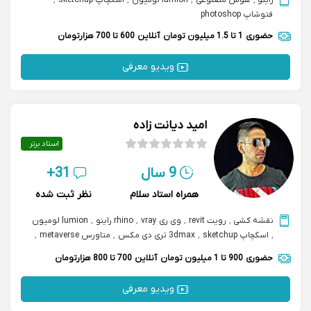
راینو
,
هوش مصنوعی
,
lumion لومیون
,
اسکچاپ sketchup
,
فتوشاپ photoshop
حضوری
1 تا 1.5 میلیون تومان
آنلاین
600 تا 700 هزارتومان
ویدیو معرفی
امید دیانت زاده
استاد برتر
9 سال
31+
همراه استاد سلام
نظر ثبت شده
نقشه کشی
,
رویت revit
,
وی ری vray
,
rhino راینو
,
lumion لومیون
,
اسکچاپ sketchup
,
3dmax تری دی مکس
,
متاورس metaverse
,
اتوکد autocad نرم افزار
,
game designing using unreal engine
حضوری
900 تا 1 میلیون تومان
آنلاین
700 تا 800 هزارتومان
ویدیو معرفی